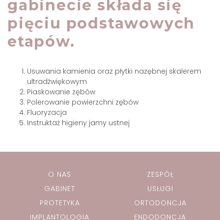
gabinecie składa się
pięciu podstawowych
etapów.
Usuwania kamienia oraz płytki nazębnej skalerem
ultradźwiękowym
Piaskowanie zębów
Polerowanie powierzchni zębów
Fluoryzacja
Instruktaż higieny jamy ustnej
O NAS
ZESPÓŁ
GABINET
USŁUGI
PROTETYKA
ORTODONCJA
IMPLANTOLOGIA
ENDODONCJA